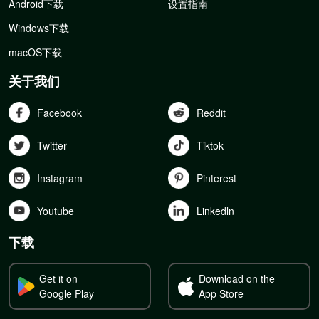
Android下载
设置指南
Windows下载
macOS下载
关于我们
Facebook
Reddit
Twitter
Tiktok
Instagram
Pinterest
Youtube
Linkedln
下载
Get it on
Download on the
Google Play
App Store